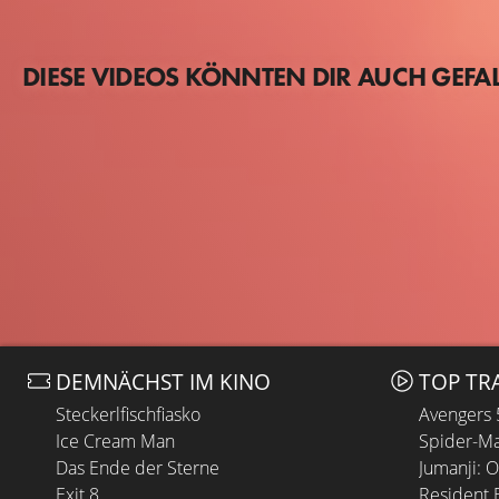
DIESE VIDEOS KÖNNTEN DIR AUCH GEFA
DEMNÄCHST IM KINO
TOP TR
Steckerlfischfiasko
Avengers
Ice Cream Man
Spider-Ma
Das Ende der Sterne
Jumanji: 
Exit 8
Resident E