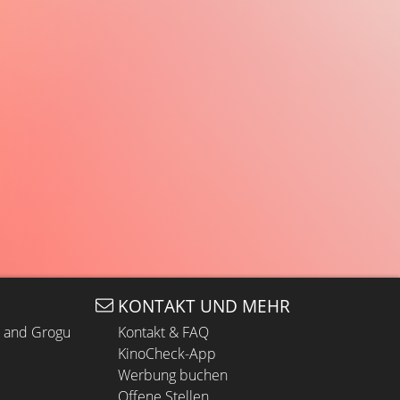
KONTAKT UND MEHR
n and Grogu
Kontakt & FAQ
KinoCheck-App
Werbung buchen
Offene Stellen