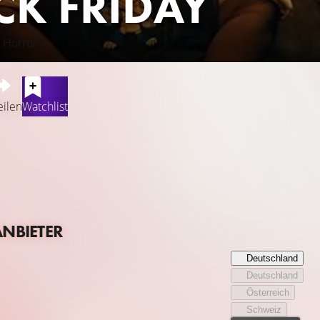
CK FRIDAY
 Horror
eilen
Watchlist
des großen Black-Friday-Sales im Spielzeugladen We Luv Toys. 
 (Devon Sawa) und seine Kollegen auf die wildeste Nacht des Jah
Schnäppchenjäger das kunterbunte Spielzeugparadies und verw
der Wahnsinn aber einen besonders unerfreulichen Verlauf: N
ein merkwürdiger Parasit verwandelt die Kunden auch noch in b
ANBIETER
Deutschland
Deutschland
Österreich
Schweiz