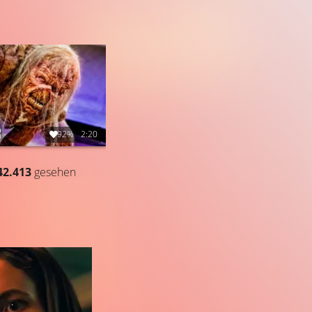
92%
2:20
42.413
gesehen