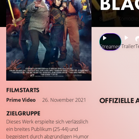
BLA
84 min · Komödie,
Trailer
T
Streamen
Es ist der Abend 
bereiten sich Ken
Horde unbändiger 
Dieses Mal nimmt 
FILMSTARTS
gestrichen wird, 
OFFIZIELLE 
Prime Video
26. November 2021
ZIELGRUPPE
Dieses Werk erspielte sich verlässlich
ein breites Publikum (25-44) und
begeistert durch abgründigen Humor