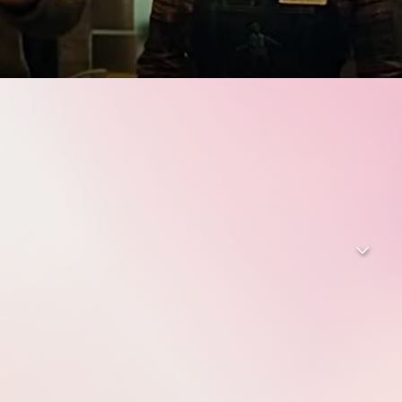
Angeheizt von Geschäftsführer Jonathan (Bruce Campbell)
res vor. Als um Mitternacht die Türen öffnen, stürmt eine
andelt den Laden in die Hölle auf Erden – wie jedes Jahr.
icht nur, dass Ken und seinem Team der Feiertagsbonus
lutrünstige Tötungsmaschinen. Happy Black Friday!