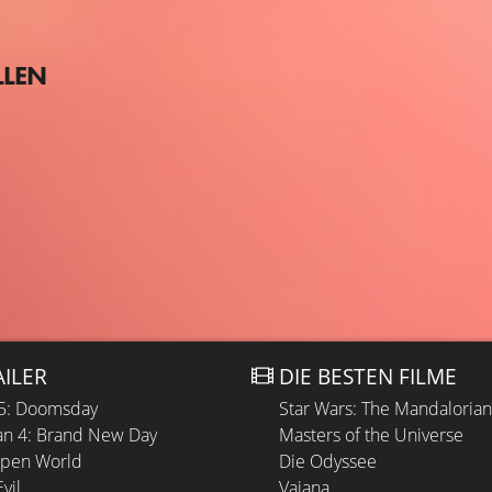
LLEN
AILER
DIE BESTEN FILME
 5: Doomsday
Star Wars: The Mandaloria
n 4: Brand New Day
Masters of the Universe
Open World
Die Odyssee
vil
Vaiana