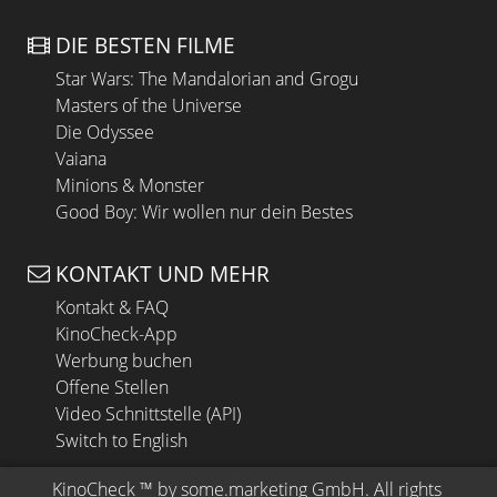
DIE BESTEN FILME
Star Wars: The Mandalorian and Grogu
Masters of the Universe
Die Odyssee
Vaiana
Minions & Monster
Good Boy: Wir wollen nur dein Bestes
KONTAKT UND MEHR
Kontakt & FAQ
KinoCheck-App
Werbung buchen
Offene Stellen
Video Schnittstelle (API)
Switch to English
KinoCheck
 ™ by 
some.marketing GmbH
. All rights 