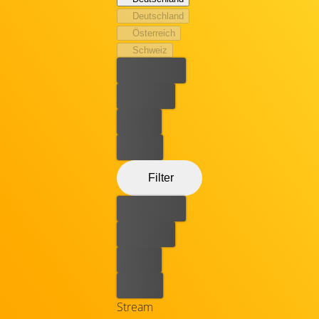
Und – so sehr er sich auch vor einer Begegnung drücken
Deutschland
will – da ist auch noch seine große Jugendliebe Charlie
Österreich
(Anna Bederke), die genau weiß, wo es im Leben langgeht
Schweiz
– auch für Stefan.
Bester Preis
Kostenlos
Leihen
Kaufen
Filter
Bester Preis
Kostenlos
Leihen
Kaufen
Stream