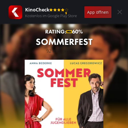
KinoCheck
App öffnen
Kostenlos im Google Play Store
RATING:
60%
SOMMERFEST
92 min · Komödie