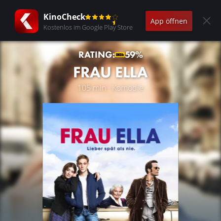
KinoCheck
App öffnen
Kostenlos im Google Play Store
RATING:
59%
FRAU ELLA
105 min · Komödie