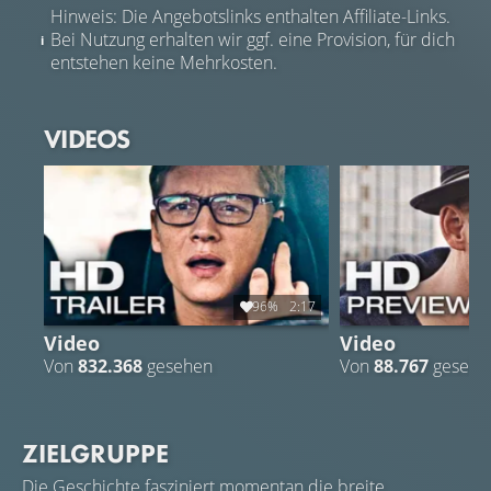
Hinweis: Die Angebotslinks enthalten Affiliate-Links.
Bei Nutzung erhalten wir ggf. eine Provision, für dich
entstehen keine Mehrkosten.
VIDEOS
96%
2:17
Video
Video
Von
832.368
gesehen
Von
88.767
gesehe
ZIELGRUPPE
Die Geschichte fasziniert momentan die breite