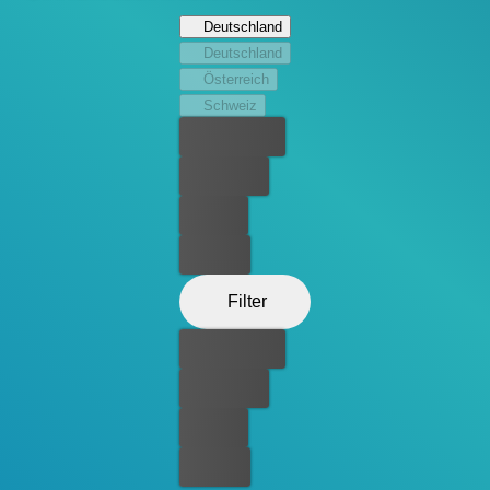
einen Mythos, einen Megalodon: Der Schwarze Dämon!
Deutschland
Als Ungläubiger nimmt Paul seine Familie mit, um die
Deutschland
Bohrinsel zu untersuchen, nur um festzustellen, dass er
Österreich
diesem riesigen Hai eine weitere Mahlzeit geliefert hat,
Schweiz
um ihn zu terrorisieren und zu verschlingen.
Bester Preis
Kostenlos
Leihen
Kaufen
Filter
Bester Preis
Kostenlos
Leihen
Kaufen