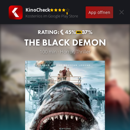
KinoCheck
App öffnen
Kostenlos im Google Play Store
RATING:
45%
37%
THE BLACK DEMON
100 min · Horror, Thriller