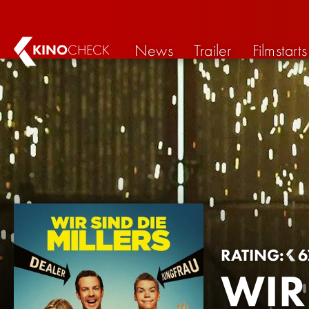
News
Trailer
Filmstarts
KINO
CHECK
RATING:
6
WIR