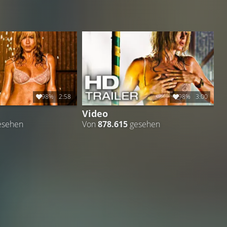
98%
2:58
98%
3:00
Video
esehen
Von
878.615
gesehen