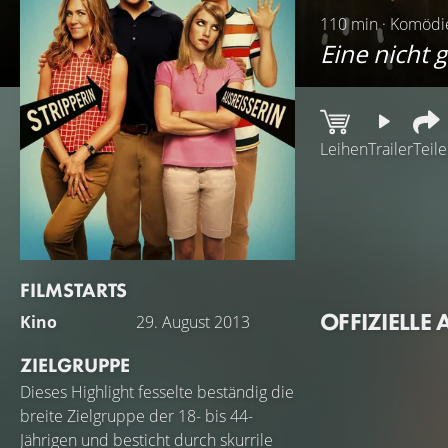
110 min · Komödie
Eine nicht 
Leihen
Trailer
Teil
David Burke ist e
Was kann also sch
und seine Ware ab
Um das Geld aufzu
FILMSTARTS
einschmuggeln. De
OFFIZIELLE 
Kino
29. August 2013
Rose, der potenzi
rekrutiert, und s
ZIELGRUPPE
Dieses Highlight fesselte beständig die
breite Zielgruppe der 18- bis 44-
Jährigen und besticht durch skurrile