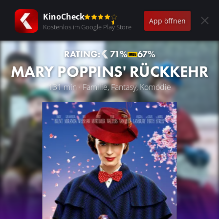
KinoCheck
App öffnen
Kostenlos im Google Play Store
RATING:
71%
67%
MARY POPPINS' RÜCKKEHR
131 min · Familie, Fantasy, Komödie