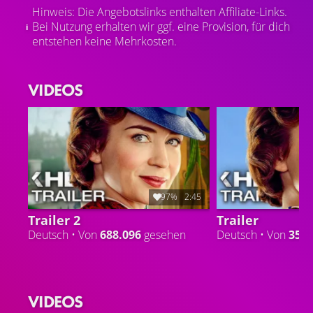
Hinweis: Die Angebotslinks enthalten Affiliate-Links.
Bei Nutzung erhalten wir ggf. eine Provision, für dich
entstehen keine Mehrkosten.
VIDEOS
97%
2:45
Trailer 2
Trailer
Deutsch • Von
688.096
gesehen
Deutsch • Von
353.
VIDEOS