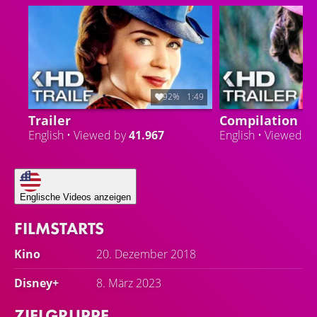
92%
1:49
Trailer
Compilation
English • Viewed by
41.967
English • Viewed b
Englische Videos anzeigen
FILMSTARTS
Kino
20. Dezember 2018
Disney+
8. März 2023
ZIELGRUPPE