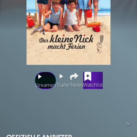
Trailer
Teilen
Watchlist
Streamen
Schule aus! Wie eine große Welle überrollen die
Schuljungen den braven Hausmeister und stürzen sich in
die Sommerferien. Er und der Schuldirektor bleiben im
menschenleeren Paris zurück. Für den kleinen Nick geht
es ab ans Meer – ein Novum in der Familiengeschichte,