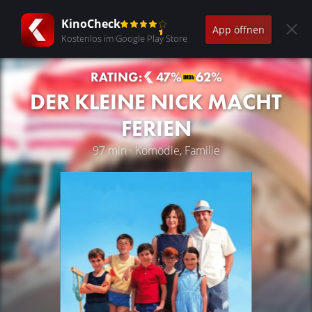
KinoCheck
App öffnen
Kostenlos im Google Play Store
RATING:
47%
62%
DER KLEINE NICK MACHT
FERIEN
97 min · Komödie, Familie