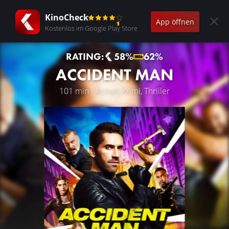
KinoCheck
App öffnen
Kostenlos im Google Play Store
RATING:
58%
62%
ACCIDENT MAN
101 min · Action, Krimi, Thriller