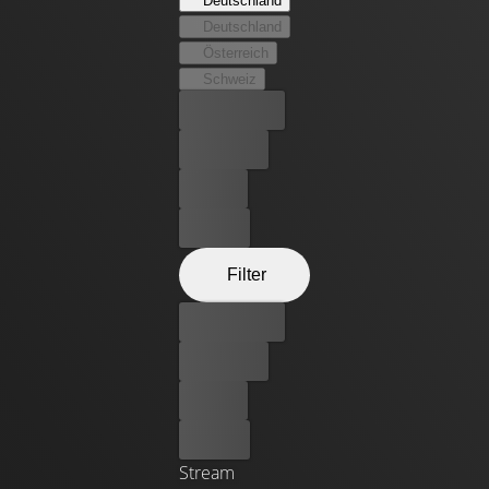
Deutschland
Entschlossen herauszufinden, wer dahinter steckt, und
Deutschland
die Täter zur Strecke zu bringen, verbündet er sich mit
Österreich
Beths Freundin Charlie. Auf seinem blutigen
Schweiz
Rachefeldzug nimmt er seine Kollegen Mick und Mac
Bester Preis
aufs Korn...
Kostenlos
Leihen
Kaufen
Filter
Bester Preis
Kostenlos
Leihen
Kaufen
Stream