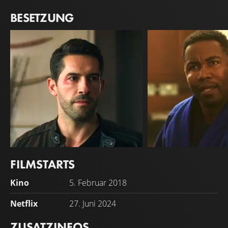
BESETZUNG
FILMSTARTS
Scott Adkins
Michael Jai White
Kino
5. Februar 2018
Mike Fallon
Mick
Netflix
27. Juni 2024
ZUSATZINFOS