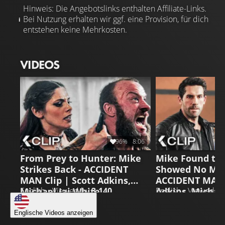
Hinweis: Die Angebotslinks enthalten Affiliate-Links.
Bei Nutzung erhalten wir ggf. eine Provision, für dich
entstehen keine Mehrkosten.
VIDEOS
96%
8:06
From Prey to Hunter: Mike
Mike Found the
Strikes Back - ACCIDENT
Showed No Mer
MAN Clip | Scott Adkins,
ACCIDENT MAN C
Michael Jai White
Adkins, Michael
English • Viewed by
3.140
English • Viewed b
Englische Videos anzeigen