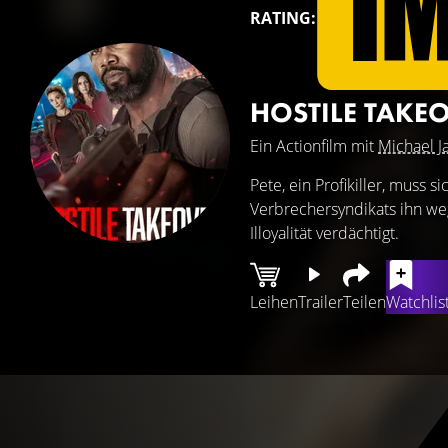
RATING:
HOSTILE TAKE
Ein Actionfilm mit
Michael J
Pete, ein Profikiller, muss 
Verbrechersyndikats ihn we
Illoyalität verdächtigt.
Leihen
Trailer
Teilen
Watchlis