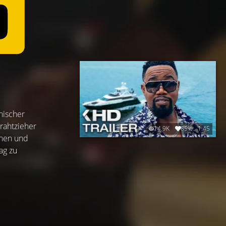
nischer
rahtzieher
14.9K
85%
1:45
chen und
ag zu