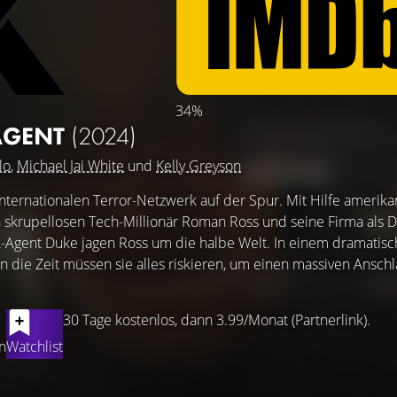
34%
 AGENT
(2024)
lo
,
Michael Jai White
und
Kelly Greyson
internationalen Terror-Netzwerk auf der Spur. Mit Hilfe amerika
skrupellosen Tech-Millionär Roman Ross und seine Firma als D
IA-Agent Duke jagen Ross um die halbe Welt. In einem dramatis
n die Zeit müssen sie alles riskieren, um einen massiven Anschl
30 Tage kostenlos, dann 3.99/Monat (Partnerlink).
n
Watchlist