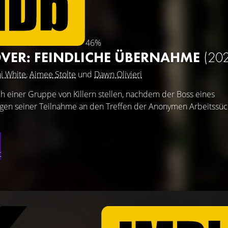
46%
OVER: FEINDLICHE ÜBERNAHME
(20
ai White
,
Aimee Stolte
und
Dawn Olivieri
sich einer Gruppe von Killern stellen, nachdem der Boss eines
gen seiner Teilnahme an den Treffen der Anonymen Arbeitssüc
t