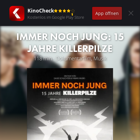
KinoCheck
App öffnen
Kostenlos im Google Play Store
IMMER NOCH JUNG: 15
JAHRE KILLERPILZE
118 min · Dokumentarfilm, Musik