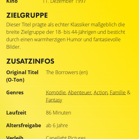
Kino
11. Dezember 1997
ZIELGRUPPE
Dieser Titel prägte als echter Klassiker maßgeblich die
breite Zielgruppe der 18- bis 44-Jährigen und besticht
durch einen warmherzigen Humor und fantasievolle
Bilder.
ZUSATZINFOS
Original Titel
The Borrowers (en)
(O-Ton)
Genres
Komödie
,
Abenteuer
,
Action
,
Familie
&
Fantasy
Laufzeit
86 Minuten
Altersfreigabe
ab 6 Jahre
Verleih
Capelight Pictures