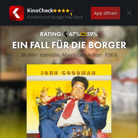
KinoCheck
App öffnen
Kostenlos im Google Play Store
RATING:
67%
59%
EIN FALL FÜR DIE BORGER
86 min · Komödie, Abenteuer, Action · FSK 6