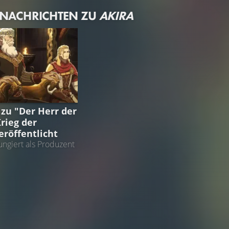
 NACHRICHTEN ZU
AKIRA
R RINGE
 zu "Der Herr der
rieg der
eröffentlicht
ungiert als Produzent