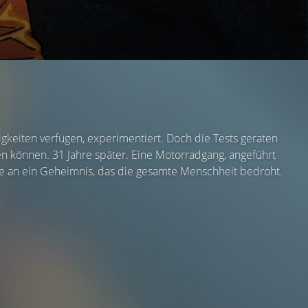
gkeiten verfügen, experimentiert. Doch die Tests geraten
 können. 31 Jahre später. Eine Motorradgang, angeführt
sie an ein Geheimnis, das die gesamte Menschheit bedroht.