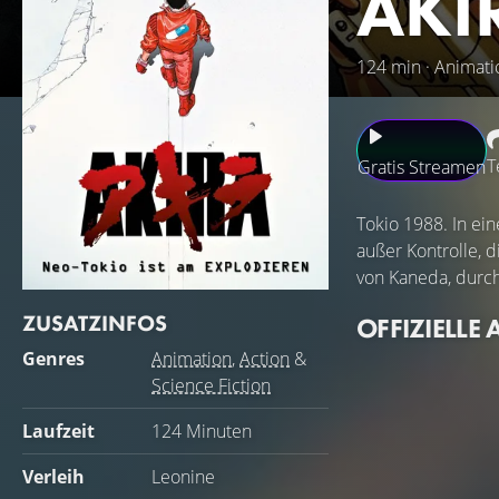
AKI
124 min · Animatio
T
Gratis Streamen
Tokio 1988. In ei
außer Kontrolle, 
von Kaneda, durch
ZUSATZINFOS
OFFIZIELLE 
Genres
Animation
,
Action
&
Science Fiction
Laufzeit
124 Minuten
Verleih
Leonine