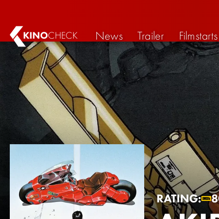
News
Trailer
Filmstarts
KINO
CHECK
RATING:
8