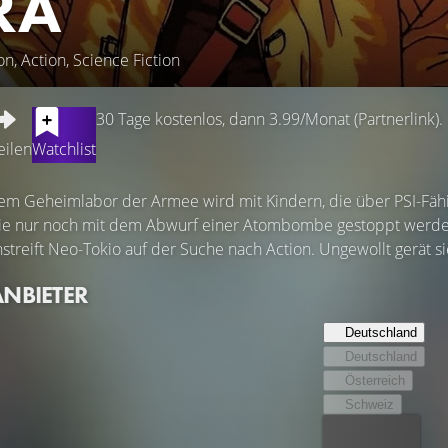
RA
n, Action, Science Fiction
30 Tage kostenlos, dann 3.99/Monat (Partnerlink).
eilen
Watchlist
nem Geheimlabor der Armee wird mit Kindern, die über PSI-Fähi
die nur noch mit dem Abwurf einer Atombombe gestoppt werden
streift Neo-Tokio auf der Suche nach Action. Ungewollt gerät 
ANBIETER
Deutschland
Deutschland
Österreich
Schweiz
Bester Preis