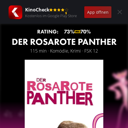
KinoCheck
App öffnen
Kostenlos im Google Play Store
RATING:
73%
70%
DER ROSAROTE PANTHER
115 min · Komödie, Krimi · FSK 12