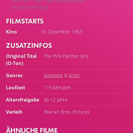
Auch ein "Esel"-Spin-off wurde von
Murphy bestätigt
FILMSTARTS
Kino
19. Dezember 1963
ZUSATZINFOS
Original Titel
The Pink Panther (en)
(O-Ton)
Genres
Komödie
&
Krimi
Laufzeit
115 Minuten
Altersfreigabe
ab 12 Jahre
Verleih
Warner Bros. Pictures
ÄHNLICHE FILME