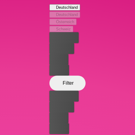
in Besitz des Diamanten zu kommen und die Tat dem
Deutschland
„Phantom“ in die Schuhe zu schieben. Dabei weiß er
Deutschland
nicht, genauso wenig wie Clouseau, dass sein Onkel der
Österreich
lange gesuchte Diamantendieb ist.
Schweiz
Bester Preis
Kostenlos
Leihen
Kaufen
Filter
Bester Preis
Kostenlos
Leihen
Kaufen