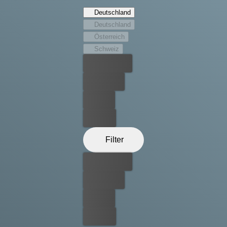
Intrigen und Korruption wieder und kommt einem
Deutschland
Geheimnis auf die Spur, das die Grundfeste seines
Deutschland
Glaubens erschüttern könnte. All das, während Millionen
Österreich
von Menschen darauf warten, dass weißer Rauch dem
Schweiz
Schornstein der Kapelle entsteigt…
Bester Preis
Kostenlos
Leihen
Kaufen
Filter
Bester Preis
Kostenlos
Leihen
Kaufen