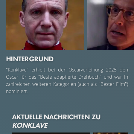
HINTERGRUND
Ralph Fiennes
Stanley Tucci
"Konklave" erhielt bei der Oscarverleihung 2025 den
Cardinal Lawrence
Cardinal Bellini
Oscar für das "Beste adaptierte Drehbuch" und war in
zahlreichen weiteren Kategorien (auch als "Bester Film")
nominiert.
AKTUELLE NACHRICHTEN ZU
KONKLAVE