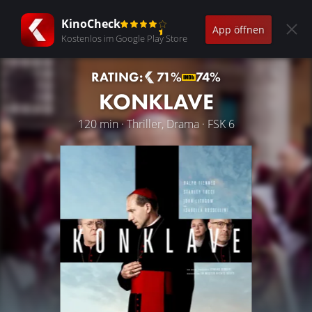
KinoCheck
App öffnen
Kostenlos im Google Play Store
RATING:
71%
74%
KONKLAVE
120 min · Thriller, Drama · FSK 6