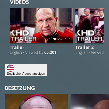
VIDEOS
97%
2:37
Trailer
Trailer 2
English • Viewed by
65.201
English • Viewed b
Englische Videos anzeigen
BESETZUNG