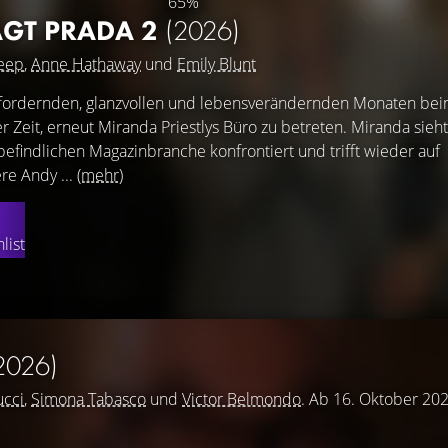
65%
ÄGT PRADA 2
(2026)
reep
,
Anne Hathaway
und
Emily Blunt
sfordernden, glanzvollen und lebensverändernden Monaten be
r Zeit, erneut Miranda Priestlys Büro zu betreten. Miranda sieht
efindlichen Magazinbranche konfrontiert und trifft wieder auf
re Andy ...
(mehr)
list
2026)
ucci
,
Simona Tabasco
und
Victor Belmondo
. Ab 16. Oktober 202