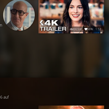
im
497.6K
98%
1:53
6 auf