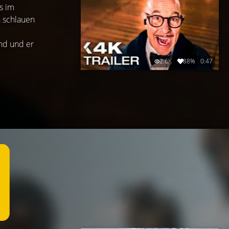
s im
n schlauen
ind und er
2.6K
88%
0:47