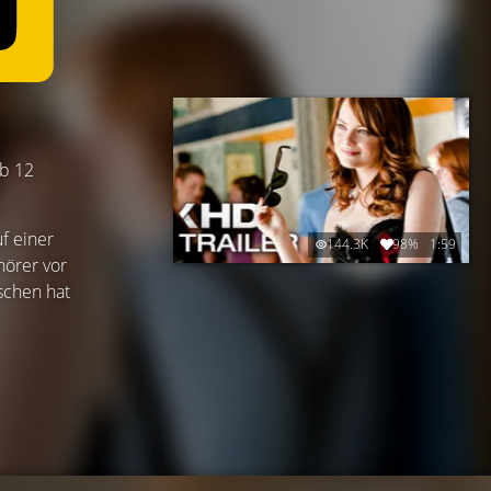
ab 12
f einer
144.3K
98%
1:59
hörer vor
schen hat