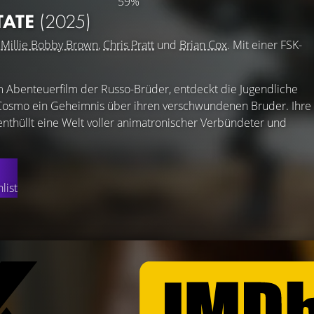
59%
TATE
(2025)
t
Millie Bobby Brown
,
Chris Pratt
und
Brian Cox
. Mit einer FSK-
nem Abenteuerfilm der Russo-Brüder, entdeckt die Jugendliche
Cosmo ein Geheimnis über ihren verschwundenen Bruder. Ihre
enthüllt eine Welt voller animatronischer Verbündeter und
list