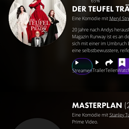
65%
DER TEUFEL TR
Eine Komödie mit
Meryl St
20 Jahre nach Andys herau
Magazin Runway ist es an de
sich mit einer im Umbruch b
eine selbstbewusstere, reife
Trailer
Teilen
Watch
Streamen
MASTERPLAN
(
Eine Komödie mit
Stanley T
Prime Video.