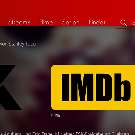
Streams
Filme
Serien
Finder
von Stanley Tucci.
64%
na Aguilera
und
Eric Dane
. Mit einer FSK-Freigabe ab 6 Jahren.