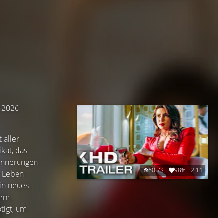
i 2026
 aller
kat, das
rinnerungen
60.7K
98%
2:14
m Leben
in neues
nem
tigt, um