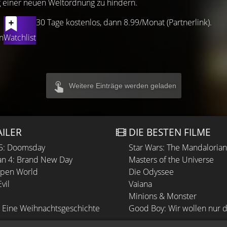
g einer neuen Weltordnung zu hindern.
30 Tage kostenlos, dann 8.99/Monat (Partnerlink).
n
Watchlist
Weitere Einträge werden geladen
AILER
DIE BESTEN FILME
 5: Doomsday
Star Wars: The Mandaloria
n 4: Brand New Day
Masters of the Universe
Open World
Die Odyssee
vil
Vaiana
Minions & Monster
 Eine Weihnachtsgeschichte
Good Boy: Wir wollen nur d