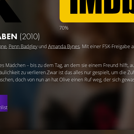
70%
ABEN
(2010)
one
,
Penn Badgley
und
Amanda Bynes
. Mit einer FSK-Freigabe 
iges Mädchen – bis zu dem Tag, an dem sie einem Freund hilft, au
äulichkeit zu verlieren.Zwar ist das alles nur gespielt, um die Zu
schen, doch von nun an hat Olive einen Ruf weg, der sich gewa
list