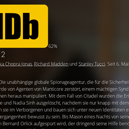
62%
 2
ka Chopra Jonas
,
Richard Madden
und
Stanley Tucci
. Seit 6. Ma
. Die unabhängige globale Spionageagentur, die für die Sicherheit
rde von Agenten von Manticore zerstört, einem mächtigen Syndi
en heraus manipuliert. Mit dem Fall von Citadel wurden die E
ne und Nadia Sinh ausgelöscht, nachdem sie nur knapp mit de
sie im Verborgenen und bauen sich unter neuen Identitäten e
Vergangenheit bewusst zu sein. Bis Mason eines Nachts von sei
 Bernard Orlick aufgespürt wird, der dringend seine Hilfe benö