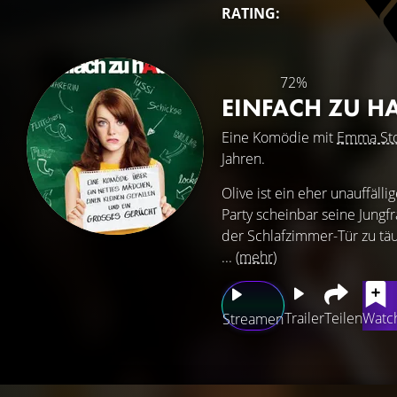
RATING:
72%
EINFACH ZU H
Eine Komödie mit
Emma St
Jahren.
Olive ist ein eher unauffäll
Party scheinbar seine Jungfr
der Schlafzimmer-Tür zu täu
...
(mehr)
Trailer
Teilen
Watch
Streamen