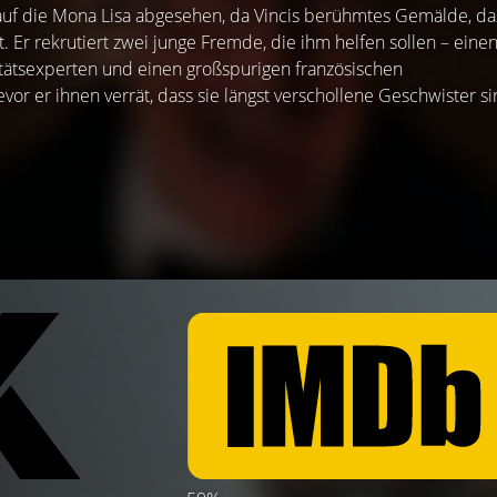
 auf die Mona Lisa abgesehen, da Vincis berühmtes Gemälde, da
ist. Er rekrutiert zwei junge Fremde, die ihm helfen sollen – eine
itätsexperten und einen großspurigen französischen
evor er ihnen verrät, dass sie längst verschollene Geschwister s