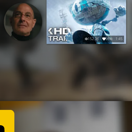
152.2K
96%
1:45