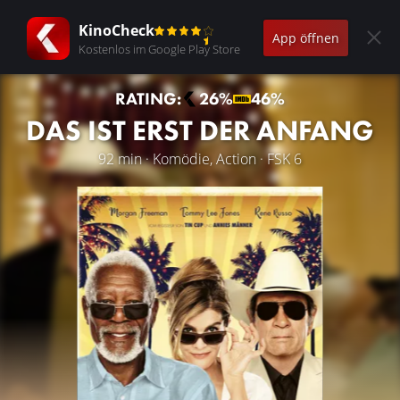
KinoCheck
App öffnen
Kostenlos im Google Play Store
RATING:
26%
46%
DAS IST ERST DER ANFANG
92 min · Komödie, Action · FSK 6