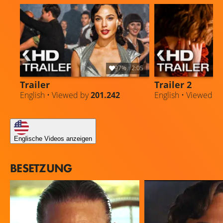
97%
2:05
Trailer
Trailer 2
English • Viewed by
201.242
English • Viewed b
Englische Videos anzeigen
BESETZUNG