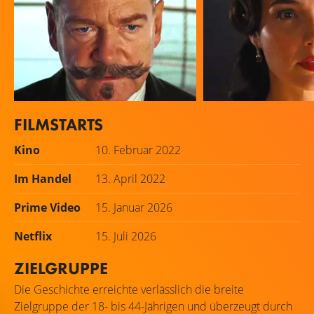
FILMSTARTS
Kenneth Branagh
Gal Gadot
Kino
10. Februar 2022
Hercule Poirot
Linnet Ridgeway Doy
Im Handel
13. April 2022
Prime Video
15. Januar 2026
Netflix
15. Juli 2026
ZIELGRUPPE
Die Geschichte erreichte verlässlich die breite
Zielgruppe der 18- bis 44-Jährigen und überzeugt durch