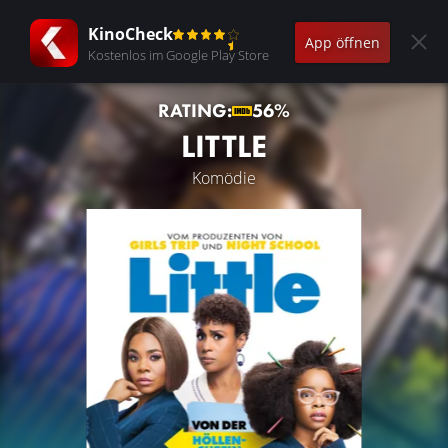
KinoCheck
App öffnen
Kostenlos im Google Play Store
RATING:
56%
LITTLE
Komödie