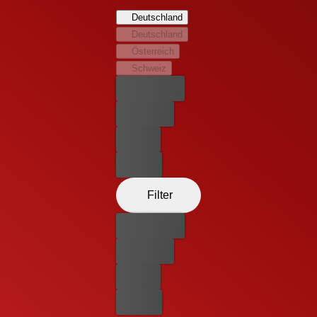
drei Stunden Zeit, den Virus zu isolieren und einen die
Deutschland
Welt vernichtenden Outbreak an die Oberfläche zu
Deutschland
verhindern. Doch schnell wird dem Team klar, dass es
Österreich
nicht nur von den Untoten bedroht wird. Ein Horrortrip
Schweiz
beginnt...
Bester Preis
Kostenlos
Leihen
Kaufen
Filter
Bester Preis
Kostenlos
Leihen
Kaufen