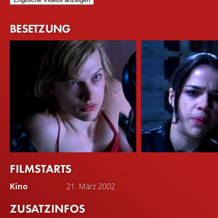
BESETZUNG
FILMSTARTS
Milla Jovovich
Michelle Rodriguez
Kino
21. März 2002
Alice
Rain
ZUSATZINFOS