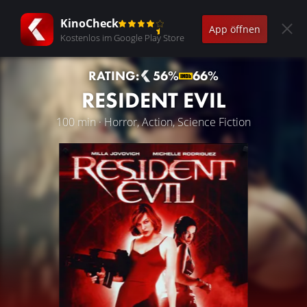
KinoCheck
App öffnen
Kostenlos im Google Play Store
RATING:
56%
66%
RESIDENT EVIL
100 min · Horror, Action, Science Fiction