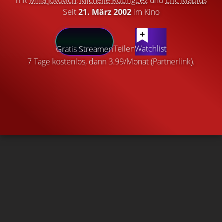
mit
Milla Jovovich
,
Michelle Rodriguez
und
Eric Mabius
Seit
21. März 2002
im Kino
Teilen
Watchlist
Gratis Streamen
7 Tage kostenlos, dann 3.99/Monat (Partnerlink).