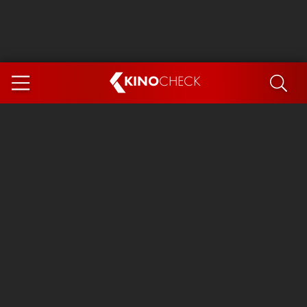
KINO
CHECK
App
DEMNÄCHST IM KINO
Steckerlfischfiasko
Ice Cream Man
Das Ende der Sterne
Exit 8
You, Me & Italy
Marsupilami