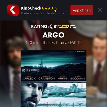
KinoCheck
App öffnen
Kostenlos im Google Play Store
RATING:
81%
77%
ARGO
120 min · Thriller, Drama · FSK 12