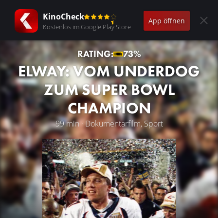
KinoCheck
App öffnen
Kostenlos im Google Play Store
RATING:
73%
ELWAY: VOM UNDERDOG
ZUM SUPER BOWL
CHAMPION
99 min · Dokumentarfilm, Sport