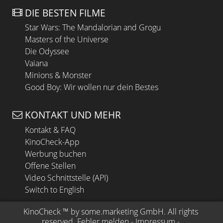
DIE BESTEN FILME
Star Wars: The Mandalorian and Grogu
Masters of the Universe
Die Odyssee
Vaiana
Minions & Monster
Good Boy: Wir wollen nur dein Bestes
KONTAKT UND MEHR
Kontakt & FAQ
KinoCheck-App
Werbung buchen
Offene Stellen
Video Schnittstelle (API)
Switch to English
KinoCheck
 ™ by 
some.marketing GmbH
. All rights 
reserved.
Fehler melden
 - 
Impressum
 - 