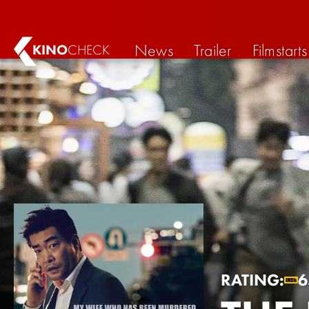
News
Trailer
Filmstarts
KINO
CHECK
RATING:
6