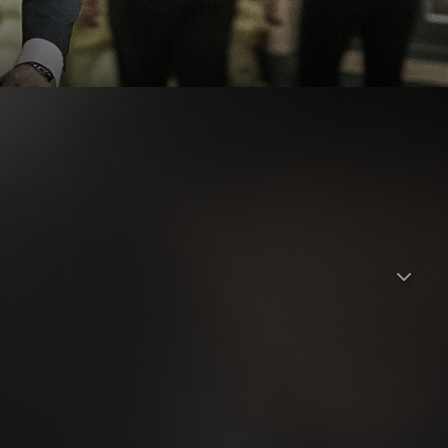
n Killer ermordet. Der einstmals lebensfrohe Dong-ho hat
oser ist er, als er auf dem Handy plötzlich einen Anruf von
omalie bewirkt, dass man mit einem Echo der Vergangenheit
at, das Leben seiner Frau nachträglich zu retten. Doch dafür
rgangenheit bereits auf dem Weg zur Tat befindet.