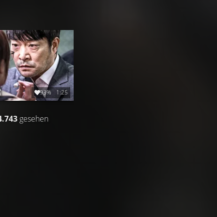
93%
1:25
4.743
gesehen