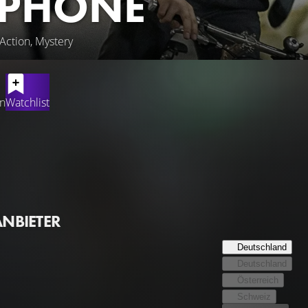
 PHONE
 Action, Mystery
en
Watchlist
rde die Frau des Rechtsanwalts Dong-ho von einem unbekannte
hock dieser brutalen Tat nie überwinden können. Umso fassungsl
t. Ein übler Scherz? – Keinesfalls! Eine elektromagnetische An
. Fieberhaft wird Dong-ho gewahr, dass er die Chance erhalten h
der in der Gegenwart aufspüren, während sich dieser in der Ve
ANBIETER
Deutschland
Deutschland
Österreich
Schweiz