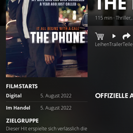
THE
115 min · Thriller,
Leihen
Trailer
Teil
Vor einem Jahr wu
den seelischen Sc
seiner Frau erhäl
telefonieren kann
FILMSTARTS
muss er ihren Mör
OFFIZIELLE 
Digital
5. August 2022
Im Handel
5. August 2022
ZIELGRUPPE
Dieser Hit erspielte sich verlässlich die