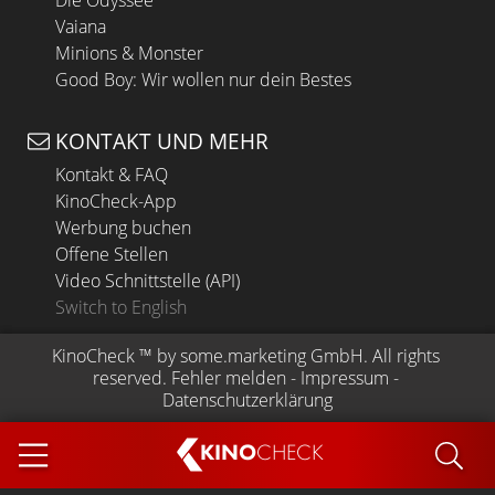
Die Odyssee
Vaiana
Minions & Monster
Good Boy: Wir wollen nur dein Bestes
KONTAKT UND MEHR
Kontakt & FAQ
KinoCheck-App
Werbung buchen
Offene Stellen
Video Schnittstelle (API)
Switch to English
KinoCheck
 ™ by 
some.marketing GmbH
. All rights 
reserved.
Fehler melden
 - 
Impressum
 - 
Datenschutzerklärung
KINO
CHECK