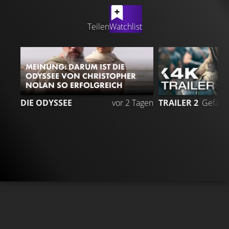
LATEST CONTENT
Teilen
Watchlist
MEINUNG: DARUM IST DIE
ODYSSEE VON CHRISTOPHER
NOLAN SO ERFOLGREICH
5
DIE ODYSSEE
vor 2 Tagen
TRAILER 2
Gefällt