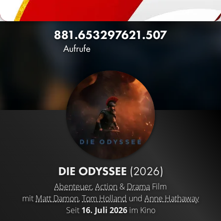
881.653
2976
21.507
Aufrufe
DIE ODYSSEE
(2026)
Abenteuer
,
Action
&
Drama
Film
mit
Matt Damon
,
Tom Holland
und
Anne Hathaway
Seit
16. Juli 2026
im Kino