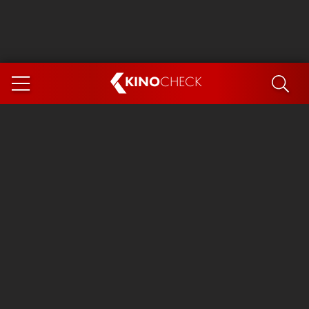
KINO
CHECK
App
DEMNÄCHST IM KINO
Steckerlfischfiasko
Ice Cream Man
Das Ende der Sterne
Exit 8
You, Me & Italy
Marsupilami