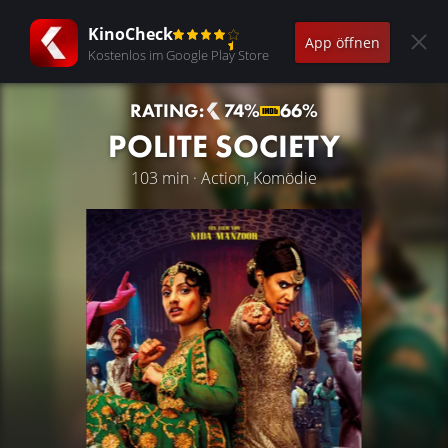
KinoCheck
App öffnen
Kostenlos im Google Play Store
RATING:
74%
66%
POLITE SOCIETY
103 min · Action, Komödie