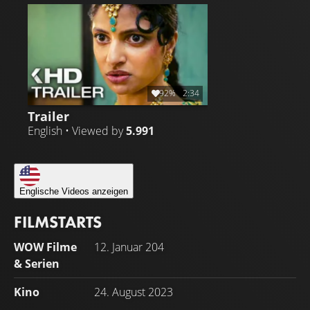
92%
2:34
Trailer
English • Viewed by
5.991
Englische Videos anzeigen
FILMSTARTS
WOW Filme
12. Januar 204
& Serien
Kino
24. August 2023