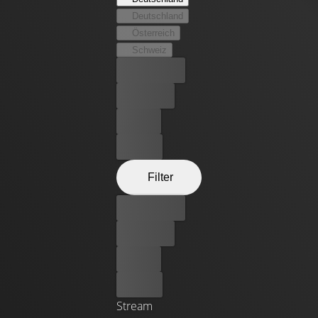
Freunde in Anspruch und plant einen waghalsigen
Deutschland
Überfall auf die Hochzeitsgesellschaft …
Österreich
Schweiz
Bester Preis
Kostenlos
Leihen
Kaufen
Filter
Bester Preis
Kostenlos
Leihen
Kaufen
Stream