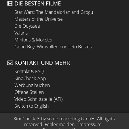
DIE BESTEN FILME
Star Wars: The Mandalorian and Grogu
Masters of the Universe
Die Odyssee
Vaiana
Minions & Monster
Good Boy: Wir wollen nur dein Bestes
KONTAKT UND MEHR
Kontakt & FAQ
KinoCheck-App
Werbung buchen
Offene Stellen
Video Schnittstelle (API)
Switch to English
KinoCheck
 ™ by 
some.marketing GmbH
. All rights 
reserved.
Fehler melden
 - 
Impressum
 - 