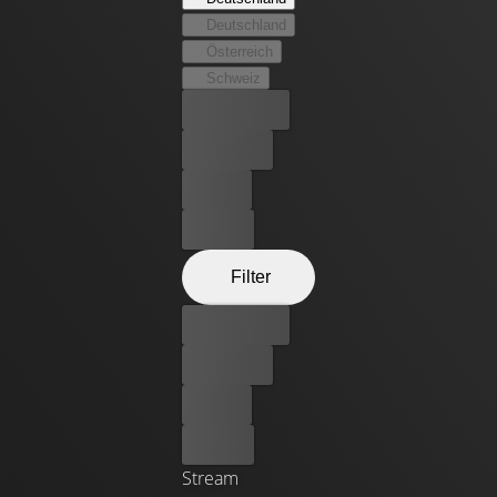
werden. Was als vorübergehende Hilfe begann, führt zu
Deutschland
einer unerwartet tiefen Bindung.
Österreich
Schweiz
Bester Preis
Kostenlos
Leihen
Kaufen
Filter
Bester Preis
Kostenlos
Leihen
Kaufen
Stream