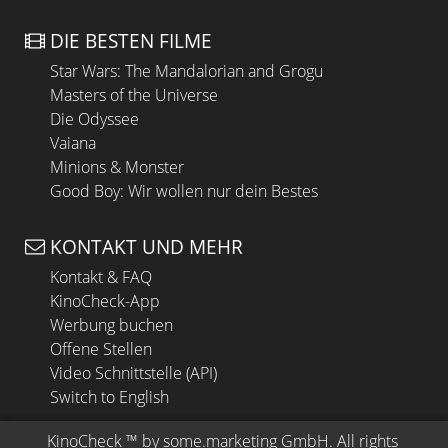
DIE BESTEN FILME
Star Wars: The Mandalorian and Grogu
Masters of the Universe
Die Odyssee
Vaiana
Minions & Monster
Good Boy: Wir wollen nur dein Bestes
KONTAKT UND MEHR
Kontakt & FAQ
KinoCheck-App
Werbung buchen
Offene Stellen
Video Schnittstelle (API)
Switch to English
KinoCheck
 ™ by 
some.marketing GmbH
. All rights 