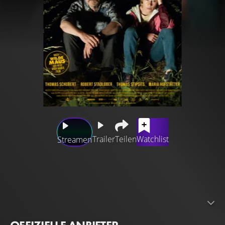
Trailer
Teilen
Watchlist
Streamen
Als das halbe Dorf der Polizistin Andrea ohnehin schon
Vorwürfe für ihre Scheidung vom allseits beliebten Andy
macht, kommt es eines Nachts noch schlimmer: Andy
läuft betrunken vor ihr Auto und stirbt. Um nicht ihren
Beruf zu verlieren, hält sie ihre Tat geheim.