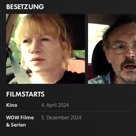
BESETZUNG
FILMSTARTS
Birgit Minichmayr
Josef Hader
Kino
4. April 2024
Andrea
Franz
WOW Filme
5. Dezember 2024
& Serien