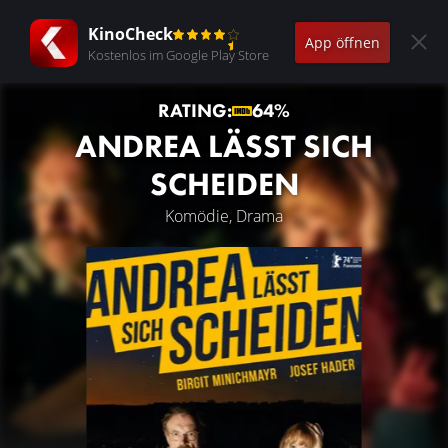
KinoCheck
App öffnen
Kostenlos im Google Play Store
RATING:
64%
ANDREA LÄSST SICH
SCHEIDEN
Komödie, Drama