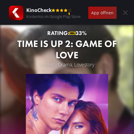
KinoCheck
App öffnen
Kostenlos im Google Play Store
RATING:
33%
TIME IS UP 2: GAME OF
LOVE
91 min · Drama, Lovestory