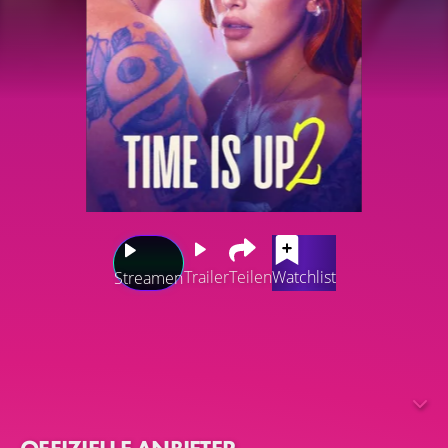
Trailer
Teilen
Watchlist
Streamen
Der Film folgt Vivien und Roy bei der Fortsetzung ihrer
Liebesgeschichte und führt sie zu Roys Elternhaus in
Sizilien, um den Verkauf des Familienbesitzes
vorzubereiten. Während des Besuchs taucht eine
mysteriöse Frau auf und freundet sich mit Vivien an, sehr