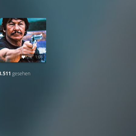
72%
1:06
8.511
gesehen