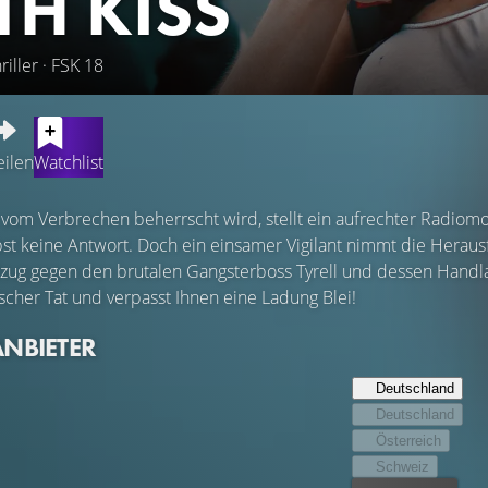
TH KISS
riller · FSK 18
eilen
Watchlist
e vom Verbrechen beherrscht wird, stellt ein aufrechter Radiomo
elbst keine Antwort. Doch ein einsamer Vigilant nimmt die Heraus
dzug gegen den brutalen Gangsterboss Tyrell und dessen Handlan
ischer Tat und verpasst Ihnen eine Ladung Blei!
ANBIETER
Deutschland
Deutschland
Österreich
Schweiz