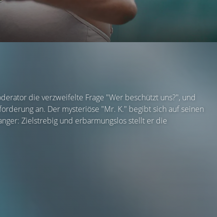
derator die verzweifelte Frage "Wer beschützt uns?", und
forderung an. Der mysteriöse "Mr. K." begibt sich auf seinen
ger: Zielstrebig und erbarmungslos stellt er die