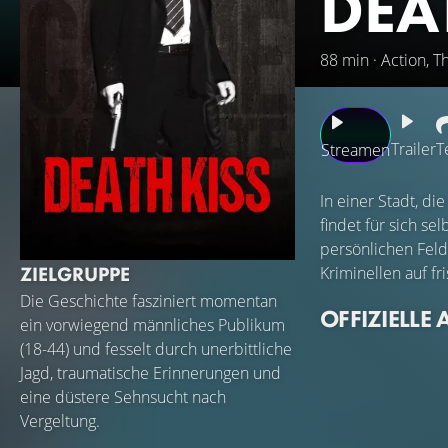
DEA
88 min · Action, Th
Trailer
T
Streamen
In einer Stadt, di
findet für sich s
persönlichen Fel
ZIELGRUPPE
Kriminellen auf fr
Die Geschichte fasziniert momentan
OFFIZIELLE 
ein vorwiegend männliches Publikum
(18-44) und fesselt durch unerbittliche
Jagd, traumatische Erinnerungen und
eine düstere Sehnsucht nach
Vergeltung.