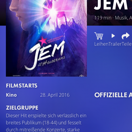
JEM
119 min · Musik,
Leihen
Trailer
Teil
Als Kimber einen S
begeistert. Doch d
Und so macht sich
Musik im Sturm z
FILMSTARTS
man auf seine eig
OFFIZIELLE 
Kino
28. April 2016
ZIELGRUPPE
Dieser Hit erspielte sich verlässlich ein
breites Publikum (18-44) und fesselt
durch mitreißende Konzerte, starke