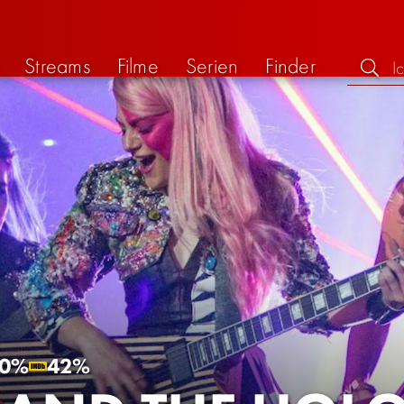
Streams
Filme
Serien
Finder
0%
42%