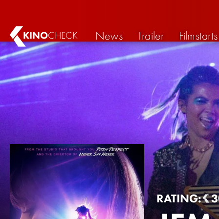
News
Trailer
Filmstarts
KINO
CHECK
RATING:
3