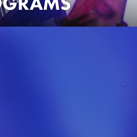
LOGRAMS
geben hat, ins Netz stellt, ist diese erst mal gar nicht
t für einen Plattenvertrag nicht lange auf sich warten lässt.
h L.A., um als „Jem and the Holograms“ die Welt mit ihrer
ass die perfekte Melodie nur dann erklingen kann, wenn
ie wirklich sind.