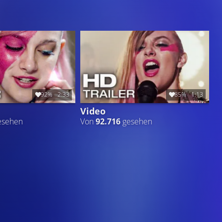
92%
2:33
85%
1:13
Video
esehen
Von
92.716
gesehen