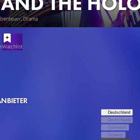
 AND THE HO
 Abenteuer, Drama
en
Watchlist
ong ihrer Schwester Jerrica, die sich den Künstlernamen „Jem“ ge
as Video wird über Nacht ein Riesenerfolg. Klar, dass ein Angebo
 Jem zusammen mit Kimber und ihren beiden Schwestern auf nac
u erobern. Auf dem Weg zum Ruhm wird Jem jedoch bald klar, d
ene Stimme hört und nie vergisst, wie wichtig Freunde und Famil
ANBIETER
Deutschland
Deutschland
Österreich
Schweiz