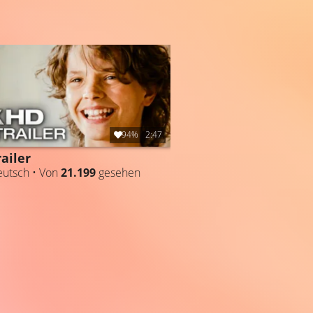
94%
2:47
railer
utsch • Von
21.199
gesehen