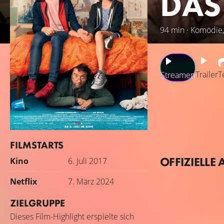
DAS
94 min · Komödie, 
Trailer
T
Streamen
Gerade war sie do
Pubertier. Der Jou
schwierigen Leben
denn seine Frau S
FILMSTARTS
erstes Mal: Hannes
OFFIZIELLE 
Kino
6. Juli 2017
haben: Hannes’ be
seinem grunzenden
Netflix
7. März 2024
ZIELGRUPPE
Dieses Film-Highlight erspielte sich