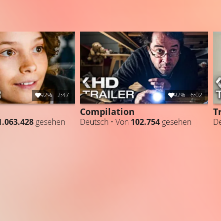
92%
2:47
92%
6:02
Compilation
T
1.063.428
gesehen
Deutsch • Von
102.754
gesehen
De