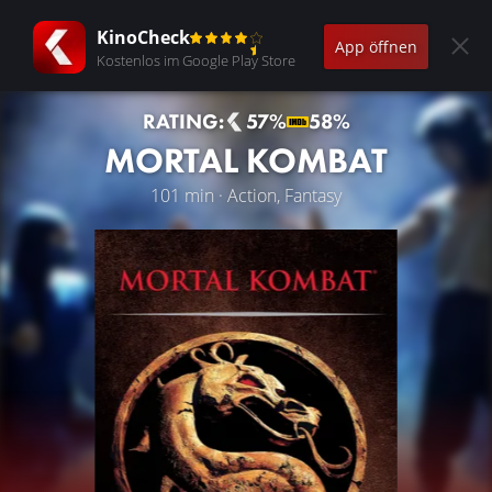
KinoCheck
App öffnen
Kostenlos im Google Play Store
RATING:
57%
58%
MORTAL KOMBAT
101 min · Action, Fantasy