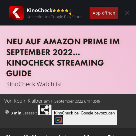
KinoCheck
App öffnen
Kostenlos im Google Play Store
NEU AUF AMAZON PRIME IM
SEPTEMBER 2022...
KINOCHECK STREAMING
GUIDE
KinoCheck Watchlist
Von
Robin Klaiber
am
1. September 2022 um 13:49
3 min
Lesezeit
KinoCheck bei Google bevorzugen