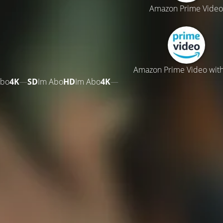
Amazon Prime Video
Amazon Prime Video wit
Abo
4K
—
SD
Im Abo
HD
Im Abo
4K
—