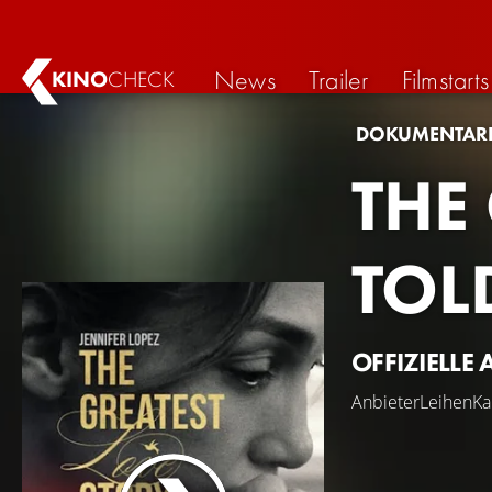
News
Trailer
Filmstarts
KINO
CHECK
DOKUMENTAR
THE
TOL
OFFIZIELLE 
Anbieter
Leihen
Ka