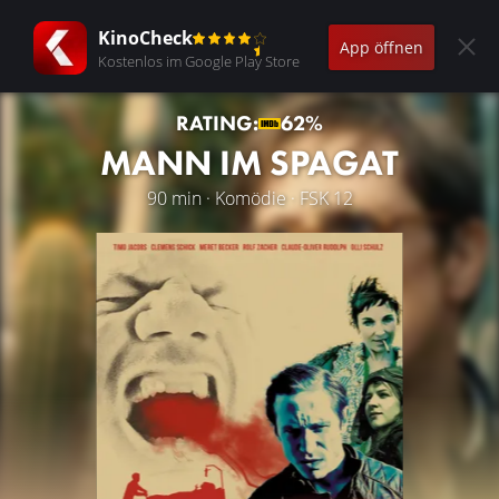
KinoCheck
App öffnen
Kostenlos im Google Play Store
RATING:
62%
MANN IM SPAGAT
90 min · Komödie · FSK 12