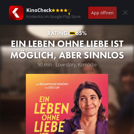
KinoCheck
App öffnen
Kostenlos im Google Play Store
RATING:
65%
EIN LEBEN OHNE LIEBE IST
MÖGLICH, ABER SINNLOS
90 min · Lovestory, Komödie