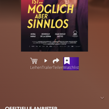
Leihen
Trailer
Teilen
Watchlist
Eva ist gerade 50 geworden. Sie ist seit über 20 Jahren
verheiratet und hat zwei Kinder im Teenageralter. So
weit, nichts Bemerkenswertes. Doch auf einer
Geschäftsreise nach Rom geschieht etwas, das ihr Leben
auf den Kopf stellt. Sie lernt Alex kennen, einen
OFFIZIELLE ANBIETER