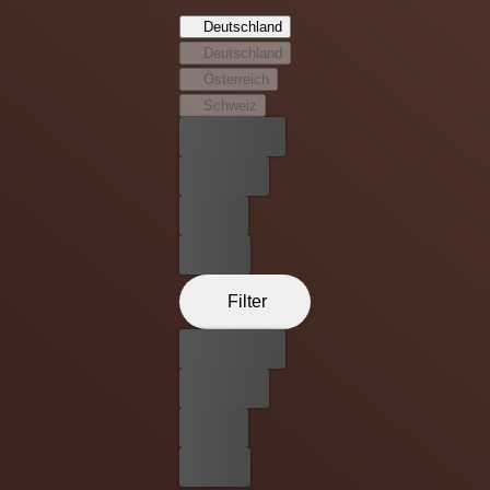
Thrillers „Zwischen Himmel und Hölle“ von Akira
Deutschland
Kurosawa auf die Straßen des heutigen New York City
Deutschland
verlegt.
Österreich
Schweiz
Bester Preis
Kostenlos
Leihen
Kaufen
Filter
Bester Preis
Kostenlos
Leihen
Kaufen