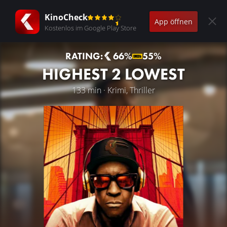
KinoCheck
App öffnen
Kostenlos im Google Play Store
RATING:
66%
55%
HIGHEST 2 LOWEST
133 min · Krimi, Thriller