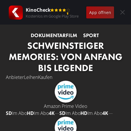
KinoCheck
App öffnen
Kostenlos im Google Play Store
DOKUMENTARFILM
SPORT
SCHWEINSTEIGER
MEMORIES: VON ANFANG
BIS LEGENDE
Anbieter
Leihen
Kaufen
Amazon Prime Video
SD
Im Abo
HD
Im Abo
4K
—
SD
Im Abo
HD
Im Abo
4K
—