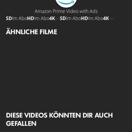
Amazon Prime Video with Ads
SD
Im Abo
HD
Im Abo
4K
—
SD
Im Abo
HD
Im Abo
4K
—
ÄHNLICHE FILME
DIESE VIDEOS KÖNNTEN DIR AUCH
GEFALLEN