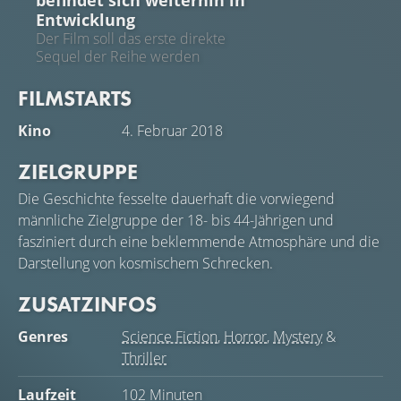
Entwicklung
Der Film soll das erste direkte
Sequel der Reihe werden
FILMSTARTS
Kino
4. Februar 2018
ZIELGRUPPE
Die Geschichte fesselte dauerhaft die vorwiegend
männliche Zielgruppe der 18- bis 44-Jährigen und
fasziniert durch eine beklemmende Atmosphäre und die
Darstellung von kosmischem Schrecken.
ZUSATZINFOS
Genres
Science Fiction
,
Horror
,
Mystery
&
Thriller
Laufzeit
102 Minuten