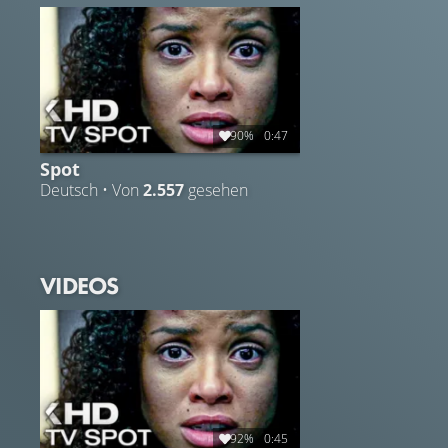
sich bei dem Besuch um Freunde oder Feinde handelt.
90%
0:47
Spot
Deutsch • Von
2.557
gesehen
VIDEOS
92%
0:45