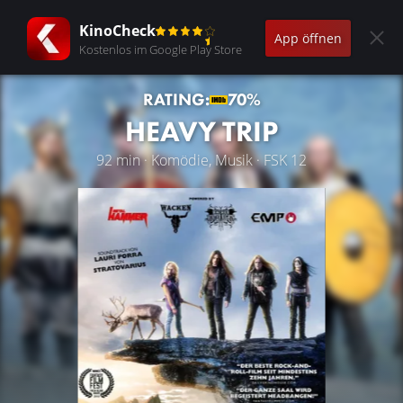
KinoCheck
App öffnen
Kostenlos im Google Play Store
RATING:
70%
HEAVY TRIP
92 min · Komödie, Musik · FSK 12