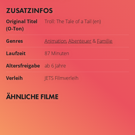
ZUSATZINFOS
Original Titel
Troll: The Tale of a Tail (en)
(O-Ton)
Genres
Animation
,
Abenteuer
&
Familie
Laufzeit
87 Minuten
Altersfreigabe
ab 6 Jahre
Verleih
JETS Filmverleih
ÄHNLICHE FILME