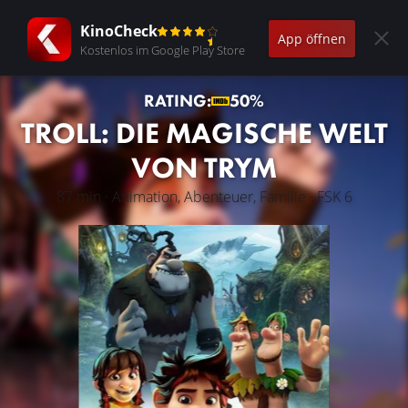
KinoCheck
App öffnen
Kostenlos im Google Play Store
RATING:
50%
TROLL: DIE MAGISCHE WELT
VON TRYM
87 min · Animation, Abenteuer, Familie · FSK 6