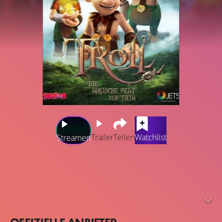
Trailer
Teilen
Watchlist
Streamen
Trym, der junge Trollprinz, begibt sich mit seinen
Freunden auf die Suche, nachdem sein Vater, König
Grom, im Geisterwald zu Stein geworden ist. Eine wilde
und gefährliche Reise quer durch das Trollkönigreich
Ervod erwartet ihn, während er versucht, das Leben