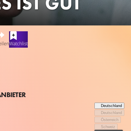
S IST GUT
eilen
Watchlist
 zumindest der Eindruck, den Janne (Aenne Schwarz) vermitteln mö
artin (Hans Löw) vorgestellt hat, der am Abend ihres Kennenlern
einen gewohnten Gang gehen – wenn man die Dinge nicht zum Pr
t nach und nach einer stillen Ohnmacht. Bis Janne ihr Leben un
ANBIETER
Deutschland
Deutschland
Österreich
Schweiz