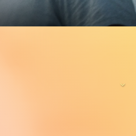
chte. Aber nichts ist gut. Nicht, seitdem ihr neuer Chef ihr
ens gegen ihren Willen mit ihr schläft. Danach lässt Janne
oblem macht, hat man auch keins. Doch ihr Schweigen über
d die Liebe zu ihrem Freund Piet (Andreas Döhler) langsam