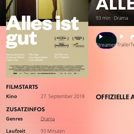
ALLE
93 min · Drama
Trailer
T
Streamen
Alles ist gut – so
seinen Schwager M
erst mal alles s
den Vorfall weich
FILMSTARTS
entgleiten.
OFFIZIELLE 
Kino
27. September 2018
ZUSATZINFOS
Genres
Drama
Laufzeit
93 Minuten