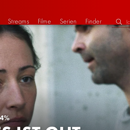
Streams
Filme
Serien
Finder
64%