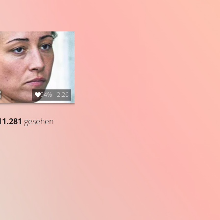
94%
2:26
11.281
gesehen