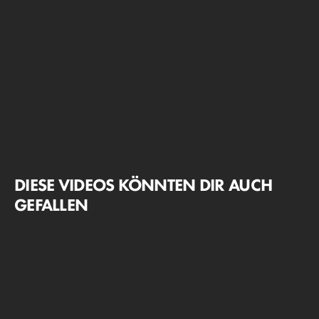
DIESE VIDEOS KÖNNTEN DIR AUCH
GEFALLEN