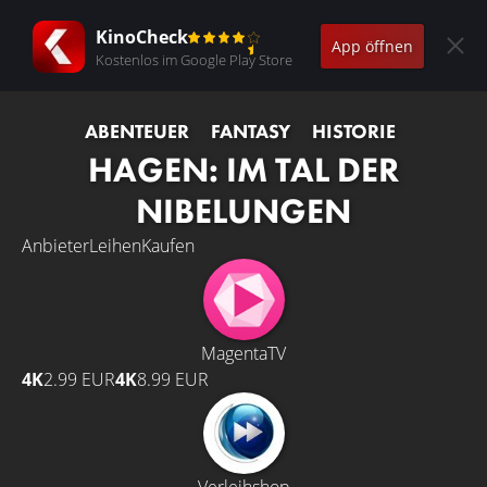
KinoCheck
App öffnen
Kostenlos im Google Play Store
ABENTEUER
FANTASY
HISTORIE
HAGEN: IM TAL DER
NIBELUNGEN
Anbieter
Leihen
Kaufen
MagentaTV
4K
2.99 EUR
4K
8.99 EUR