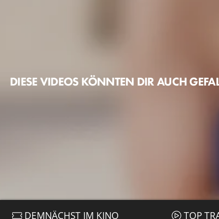
DIESE VIDEOS KÖNNTEN DIR AUCH GEFA
DEMNÄCHST IM KINO
TOP TR