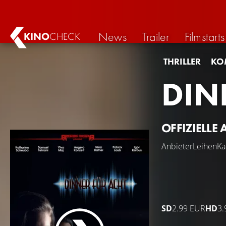
News
Trailer
Filmstarts
KINO
CHECK
THRILLER
KO
DIN
OFFIZIELLE 
Anbieter
Leihen
Ka
SD
2.99 EUR
HD
3.