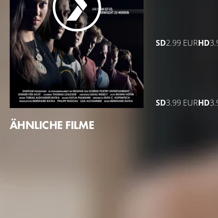
SD
2.99 EUR
HD
3.
SD
3.99 EUR
HD
3.
ÄHNLICHE FILME