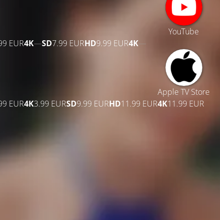
YouTube
99 EUR
4K
—
SD
7.99 EUR
HD
9.99 EUR
4K
—
Apple TV Store
99 EUR
4K
3.99 EUR
SD
9.99 EUR
HD
11.99 EUR
4K
11.99 EUR