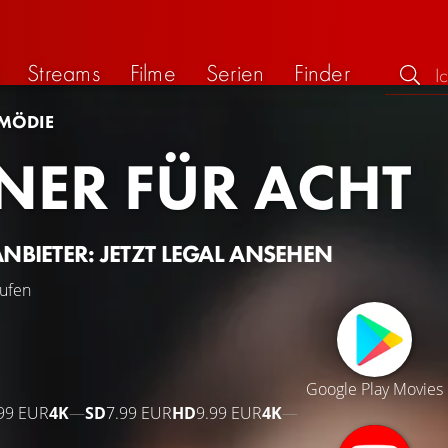
Streams
Filme
Serien
Finder
MÖDIE
NER FÜR ACHT
ANBIETER: JETZT LEGAL ANSEHEN
ufen
Google Play Movies
99 EUR
4K
—
SD
7.99 EUR
HD
9.99 EUR
4K
—