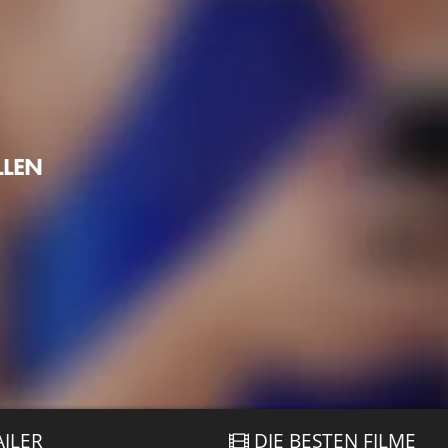
LLEN
AILER
DIE BESTEN FILME