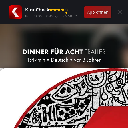
KinoCheck
App öffnen
Kostenlos im Google Play Store
DINNER FÜR ACHT
TRAILER
1:47min
•
Deutsch
•
vor 3 Jahren