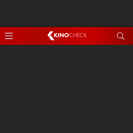
KINO
CHECK
App
DEMNÄCHST IM KINO
Steckerlfischfiasko
Ice Cream Man
Das Ende der Sterne
Exit 8
You, Me & Italy
Marsupilami