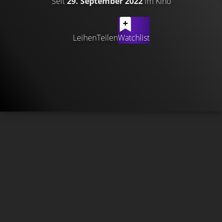
Seit
29. September 2022
im Kino
Leihen
Teilen
Watchlist