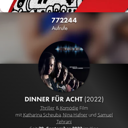
7722
44
Aufrufe
DINNER FÜR ACHT
(2022)
Thriller
&
Komödie
Film
mit
Katharina Scheuba
,
Nina Hafner
und
Samuel
Tehrani