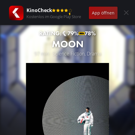
KinoCheck
App öffnen
Kostenlos im Google Play Store
RATING:
79%
78%
MOON
97 min · Science Fiction, Drama