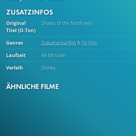
ZUSATZINFOS
Original
Sharks of the North (en)
Titel (O-Ton)
Genres
Dokumentarfilm
&
TV-Film
Laufzeit
44 Minuten
Verleih
Disney
ÄHNLICHE FILME