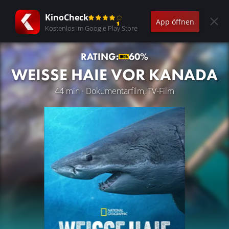
KinoCheck
App öffnen
Kostenlos im Google Play Store
RATING:
60%
WEISSE HAIE VOR KANADA
44 min · Dokumentarfilm, TV-Film