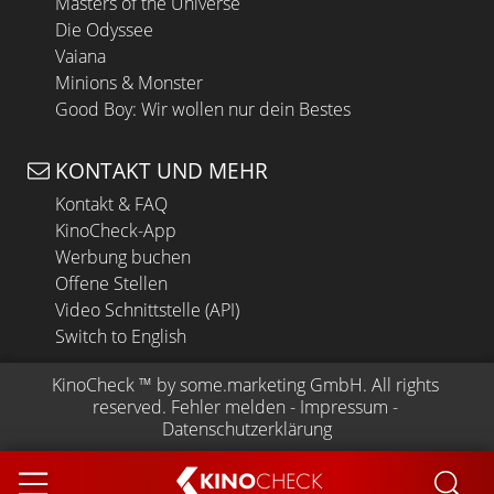
Masters of the Universe
Die Odyssee
Vaiana
Minions & Monster
Good Boy: Wir wollen nur dein Bestes
KONTAKT UND MEHR
Kontakt & FAQ
KinoCheck-App
Werbung buchen
Offene Stellen
Video Schnittstelle (API)
Switch to English
KinoCheck
 ™ by 
some.marketing GmbH
. All rights 
reserved.
Fehler melden
 - 
Impressum
 - 
Datenschutzerklärung
KINO
CHECK