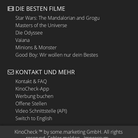
DIE BESTEN FILME
Star Wars: The Mandalorian and Grogu
Masters of the Universe
Die Odyssee
Vaiana
Minions & Monster
Good Boy: Wir wollen nur dein Bestes
KONTAKT UND MEHR
Kontakt & FAQ
KinoCheck-App
Werbung buchen
Offene Stellen
Video Schnittstelle (API)
Switch to English
KinoCheck
 ™ by 
some.marketing GmbH
. All rights 
reserved.
Fehler melden
 - 
Impressum
 - 