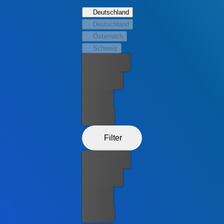
(Frederick Schmidt), der auf der Flucht vor den Nazis von
Deutschland
seiner Tochter getrennt wurde, hütet ein Geheimnis. Als
Deutschland
deutsche Soldaten in die Stadt kommen, spitzt sich die
Österreich
Lage zu und Jo muss schon bald ein großes Risiko
Schweiz
eingehen.
Bester Preis
Kostenlos
Leihen
Kaufen
Filter
Bester Preis
Kostenlos
Leihen
Kaufen