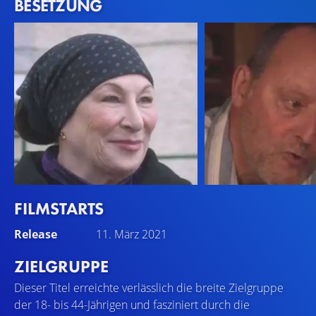
BESETZUNG
FILMSTARTS
Anjelica Huston
Jean Reno
Release
11. März 2021
Horcada
Henri
ZIELGRUPPE
Dieser Titel erreichte verlässlich die breite Zielgruppe
der 18- bis 44-Jährigen und fasziniert durch die