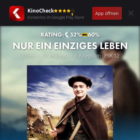
KinoCheck
App öffnen
Kostenlos im Google Play Store
RATING:
52%
60%
NUR EIN EINZIGES LEBEN
105 min · Drama, Historie, Kriegsfilm · FSK 12