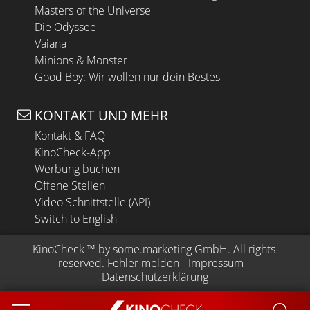
Masters of the Universe
Die Odyssee
Vaiana
Minions & Monster
Good Boy: Wir wollen nur dein Bestes
KONTAKT UND MEHR
Kontakt & FAQ
KinoCheck-App
Werbung buchen
Offene Stellen
Video Schnittstelle (API)
Switch to English
KinoCheck
 ™ by 
some.marketing GmbH
. All rights 
reserved.
Fehler melden
 - 
Impressum
 - 
Datenschutzerklärung
KINO
CHECK