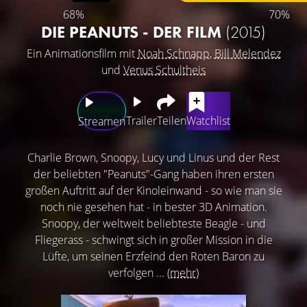
68%
70%
DIE PEANUTS - DER FILM
(2015)
Ein Animationsfilm mit
Noah Schnapp
,
Bill Melendez
und
Venus Schultheis
Trailer
Teilen
Watchlist
Streamen
Charlie Brown, Snoopy, Lucy und Linus und der Rest
der beliebten "Peanuts"-Gang haben ihren ersten
großen Auftritt auf der Kinoleinwand - so wie man sie
noch nie gesehen hat - in bester 3D Animation.
Snoopy, der weltweit beliebteste Beagle - und
Fliegerass - schwingt sich in großer Mission in die
Lüfte, um seinen Erzfeind den Roten Baron zu
verfolgen ...
(mehr)