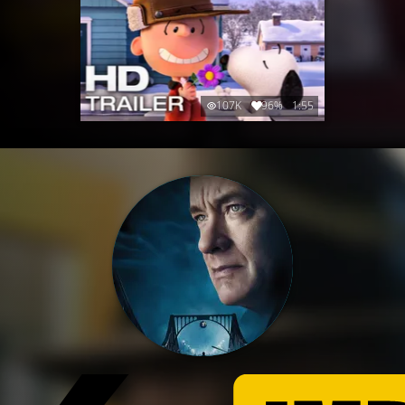
107K
96%
1:55